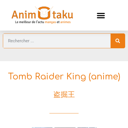
ANIMES AUTOMNE 2026 🍁
GUIDES ANIMES
Tomb Raider King (anime)
盗掘王