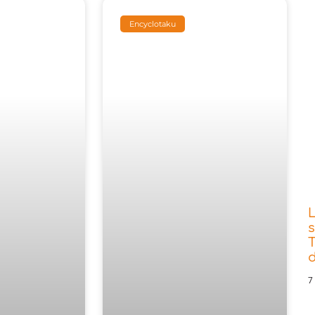
Encyclotaku
s
T
d
7