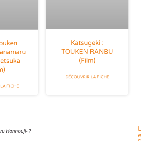
Katsugeki :
Touken
TOUKEN RANBU
Hanamaru
(film)
getsuka
m)
DÉCOUVRIR LA FICHE
LA FICHE
L
ru Honnouji-
?
e