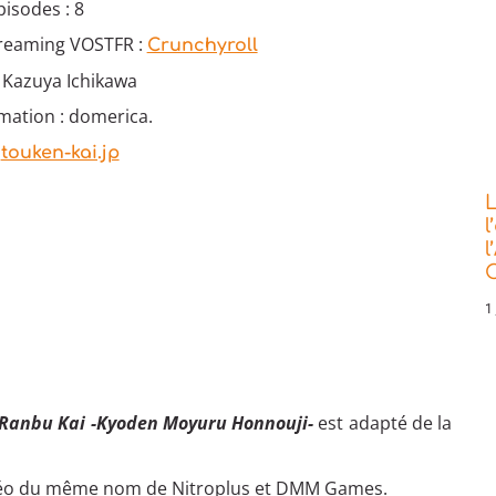
isodes : 8
treaming VOSTFR :
Crunchyroll
: Kazuya Ichikawa
mation : domerica.
:
touken-kai.jp
L
l
l
C
1 
Ranbu Kai -Kyoden Moyuru Honnouji-
est adapté de la
idéo du même nom de Nitroplus et DMM Games.