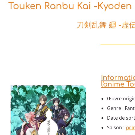
Touken Ranbu Kai -Kyoden 
刀剣乱舞 廻 -虚
Informat
l'anime T
Œuvre origi
Genre : Fant
Date de sorti
Saison :
pri