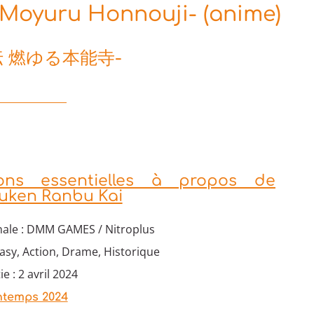
Moyuru Honnouji- (anime)
伝 燃ゆる本能寺-
ions essentielles à propos de
ouken Ranbu Kai
nale : DMM GAMES / Nitroplus
asy, Action, Drame, Historique
e : 2 avril 2024
ntemps 2024