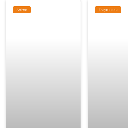
Anime
Encyclotaku