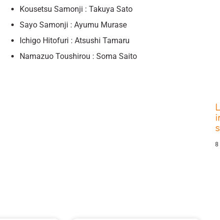
Kousetsu Samonji : Takuya Sato
Sayo Samonji : Ayumu Murase
Ichigo Hitofuri : Atsushi Tamaru
Namazuo Toushirou : Soma Saito
L
i
8