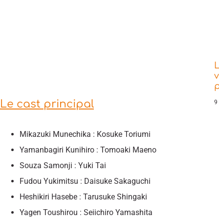
L
v
Le cast principal
9
Mikazuki Munechika : Kosuke Toriumi
Yamanbagiri Kunihiro : Tomoaki Maeno
Souza Samonji : Yuki Tai
Fudou Yukimitsu : Daisuke Sakaguchi
Heshikiri Hasebe : Tarusuke Shingaki
Yagen Toushirou : Seiichiro Yamashita