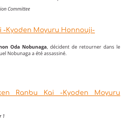
ion Committee
ai -Kyoden Moyuru Honnouji-
mon Oda Nobunaga
, décident de retourner dans le
quel Nobunaga a été assassiné.
uken Ranbu Kai -Kyoden Moyuru
r 1