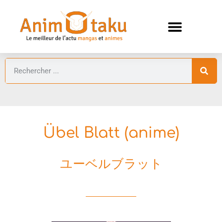
ANIMES AUTOMNE 2026 🍁
GUIDES ANIMES
Übel Blatt (anime)
ユーベルブラット