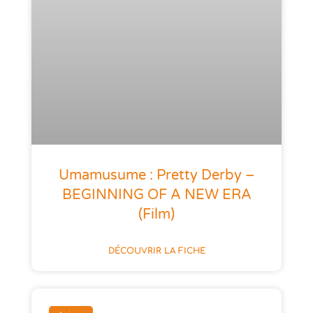
Umamusume : Pretty Derby –
BEGINNING OF A NEW ERA
(film)
DÉCOUVRIR LA FICHE