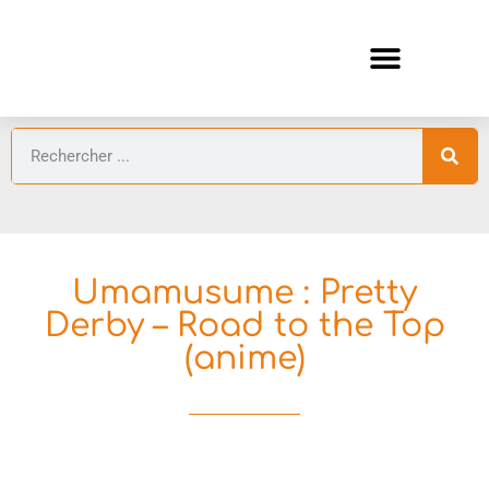
ANIMES AUTOMNE 2026 🍁
GUIDES ANIMES
Umamusume : Pretty
Derby – Road to the Top
(anime)