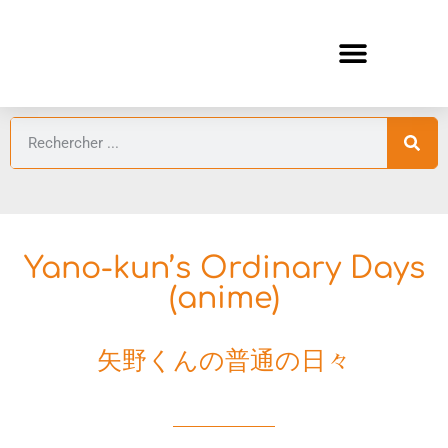
ANIMES AUTOMNE 2026 🍁
GUIDES ANIMES
Yano-kun’s Ordinary Days
(anime)
矢野くんの普通の日々