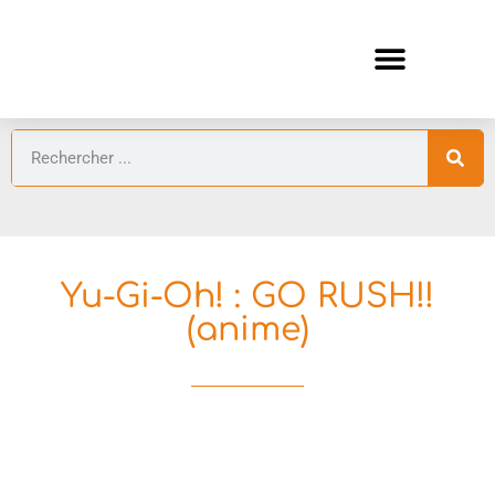
ANIMES AUTOMNE 2026 🍁
GUIDES ANIMES
Yu-Gi-Oh! : GO RUSH!!
(anime)