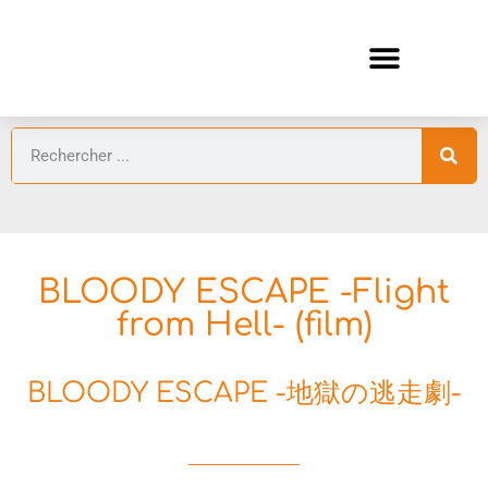
ANIMES AUTOMNE 2026 🍁
GUIDES ANIMES
BLOODY ESCAPE -Flight
from Hell- (film)
BLOODY ESCAPE -地獄の逃走劇-