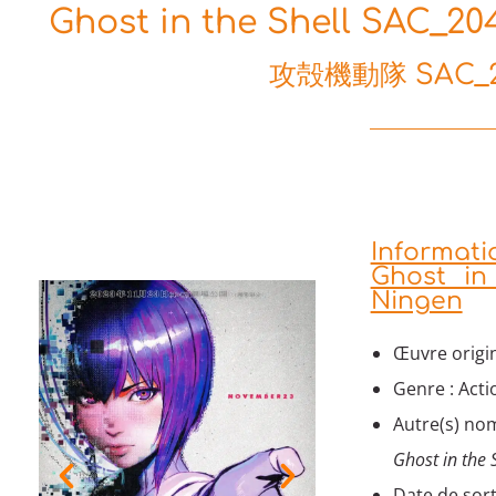
Ghost in the Shell SAC_204
攻殻機動隊 SAC_
Informati
Ghost in
Ningen
Œuvre origi
Genre : Acti
Autre(s) nom
Ghost in the
Date de sor