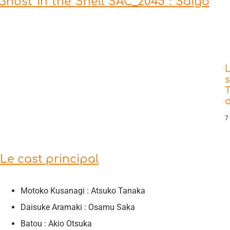
Ghost in the Shell SAC_2045 : Saigo
s
T
d
7
Le cast principal
Motoko Kusanagi : Atsuko Tanaka
Daisuke Aramaki : Osamu Saka
Batou : Akio Otsuka