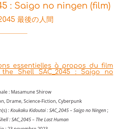
5 : Saigo no ningen (film)
2045 最後の人間
ons essentielles à propos du film
 the Shell SAC_2045 : Saigo no
nale : Masamune Shirow
on, Drame, Science-Fiction, Cyberpunk
(s) :
Koukaku Kidoutai : SAC_2045 – Saigo no Ningen
;
 Shell : SAC_2045 – The Last Human
tie : 23 novembre 2023