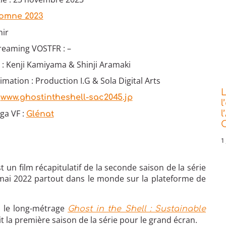
omne 2023
nir
treaming VOSTFR : –
 : Kenji Kamiyama & Shinji Aramaki
imation : Production I.G & Sola Digital Arts
L
:
www.ghostintheshell-sac2045.jp
l
ga VF :
l
Glénat
C
1 
t un film récapitulatif de la seconde saison de la série
e mai 2022 partout dans le monde sur la plateforme de
ès le long-métrage
Ghost in the Shell : Sustainable
t la première saison de la série pour le grand écran.