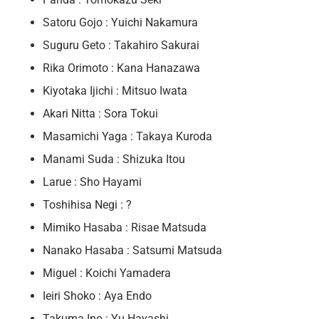
Satoru Gojo : Yuichi Nakamura
Suguru Geto : Takahiro Sakurai
Rika Orimoto : Kana Hanazawa
Kiyotaka Ijichi : Mitsuo Iwata
Akari Nitta : Sora Tokui
Masamichi Yaga : Takaya Kuroda
Manami Suda : Shizuka Itou
Larue : Sho Hayami
Toshihisa Negi : ?
Mimiko Hasaba : Risae Matsuda
Nanako Hasaba : Satsumi Matsuda
Miguel : Koichi Yamadera
Ieiri Shoko : Aya Endo
Takuma Ino : Yu Hayashi