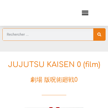
ANIMES AUTOMNE 2026 🍁
GUIDES ANIMES
JUJUTSU KAISEN 0 (film)
劇場 版呪術廻戦0