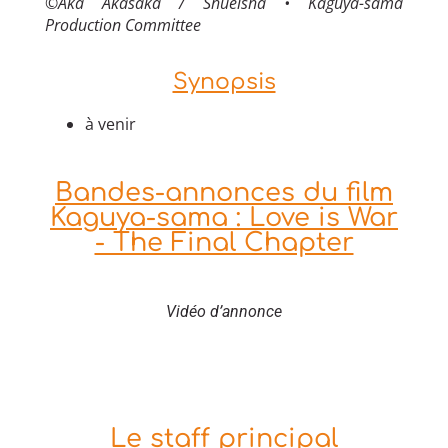
©Aka Akasaka / Shueisha • Kaguya-sama
Production Committee
Synopsis
à venir
Bandes-annonces du film
Kaguya-sama : Love is War
- The Final Chapter
Vidéo d’annonce
Le staff principal