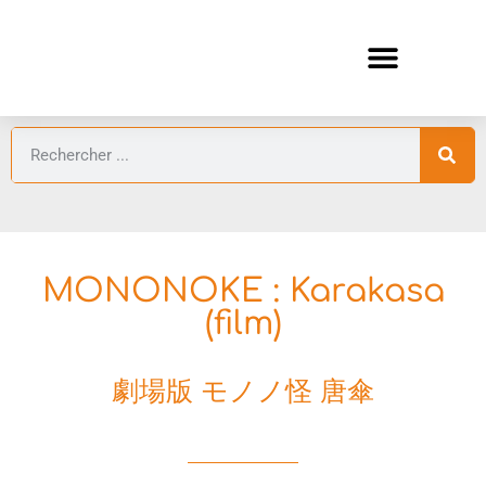
ANIMES AUTOMNE 2026 🍁
GUIDES ANIMES
MONONOKE : Karakasa
(film)
劇場版 モノノ怪 唐傘