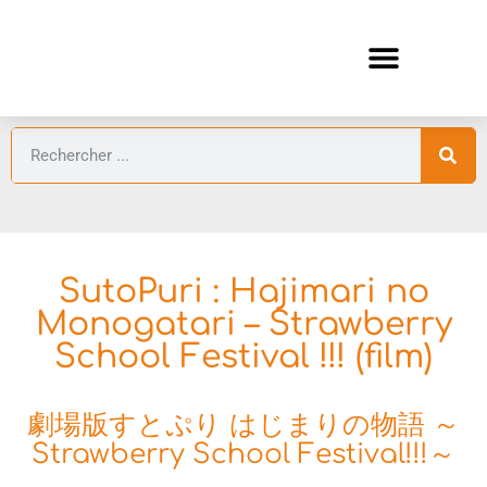
ANIMES AUTOMNE 2026 🍁
GUIDES ANIMES
SutoPuri : Hajimari no
Monogatari – Strawberry
School Festival !!! (film)
劇場版すとぷり はじまりの物語 ～
Strawberry School Festival!!!～