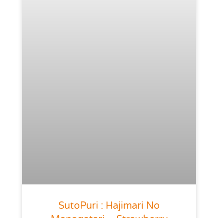
SutoPuri : Hajimari No