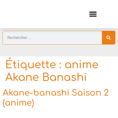
ANIMES AUTOMNE 2026 🍁
GUIDES ANIMES
Étiquette :
anime
Akane Banashi
Akane-banashi Saison 2
(anime)