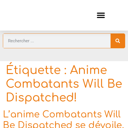
ANIMES AUTOMNE 2026 🍁
GUIDES ANIMES
Étiquette :
Anime
Combatants Will Be
Dispatched!
L’anime Combatants Will
Be Dispatched se dévoile,