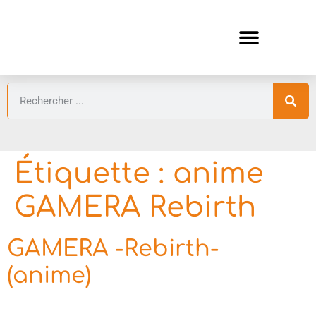
ANIMES AUTOMNE 2026 🍁
GUIDES ANIMES
Étiquette :
anime
GAMERA Rebirth
GAMERA -Rebirth-
(anime)