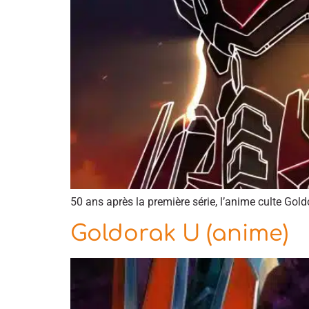
50 ans après la première série, l’anime culte Go
Goldorak U (anime)