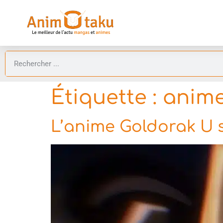
Étiquette :
anime
L’anime Goldorak U s