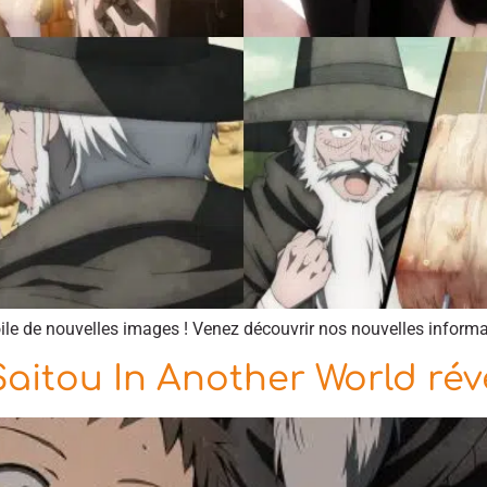
e de nouvelles images ! Venez découvrir nos nouvelles informat
itou In Another World révè