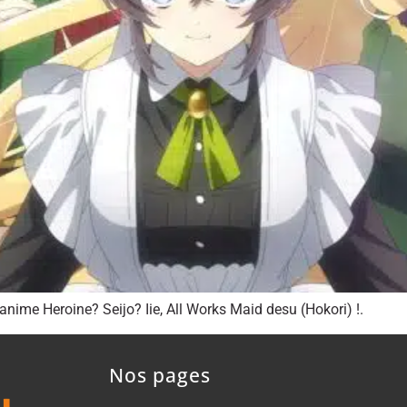
nime Heroine? Seijo? Iie, All Works Maid desu (Hokori) !.
Nos pages