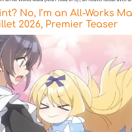
t? No, I’m an All-Works Mai
illet 2026, Premier Teaser