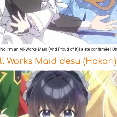
No, I’m an All-Works Maid (And Proud of It)! a été confirmée ! 
All Works Maid desu (Hokori)