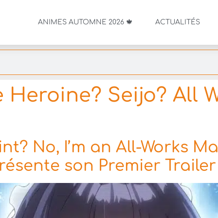
ANIMES AUTOMNE 2026 🍁
ACTUALITÉS
 Heroine? Seijo? All 
t? No, I’m an All-Works Mai
 présente son Premier Trailer