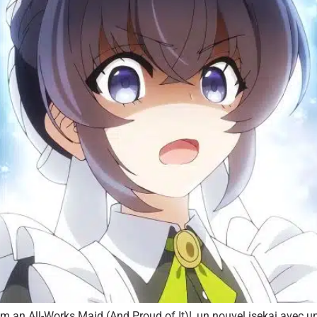
’m an All-Works Maid (And Proud of It)!, un nouvel isekai avec un