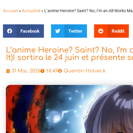
»
»
L’anime Heroine? Saint? No, I’m an All-Works Maid
Accueil
Actualité
Facebook
Twitter
Reddit
L’anime Heroine? Saint? No, I’m 
It)! sortira le 24 juin et présente 
10:47
31 Mai, 2026
Quentin Holveck