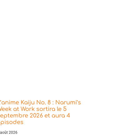
’anime Kaiju No. 8 : Narumi’s
eek at Work sortira le 5
eptembre 2026 et aura 4
épisodes
 août 2026