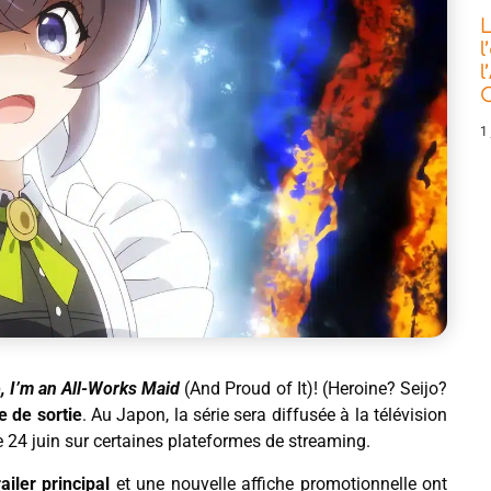
L
l
l
C
1 
, I’m an All-Works Maid
(And Proud of It)! (Heroine? Seijo?
e de sortie
. Au Japon, la série sera diffusée à la télévision
le 24 juin sur certaines plateformes de streaming.
ailer principal
et une nouvelle affiche promotionnelle ont