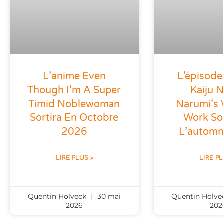
L’anime Even
L’épisode
Though I’m A Super
Kaiju N
Timid Noblewoman
Narumi’s
Sortira En Octobre
Work Sor
2026
L’autom
LIRE PLUS »
LIRE P
Quentin Holveck
30 mai
Quentin Holv
2026
202