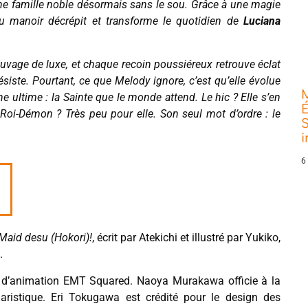
une famille noble désormais sans le sou. Grâce à une magie
au manoir décrépit et transforme le quotidien de
Luciana
vage de luxe, et chaque recoin poussiéreux retrouve éclat
résiste. Pourtant, ce que Melody ignore, c’est qu’elle évolue
ïne ultime : la Sainte que le monde attend. Le hic ? Elle s’en
É
Roi-Démon ? Très peu pour elle. Son seul mot d’ordre : le
S
6
 Maid desu (Hokori)!
, écrit par Atekichi et illustré par Yukiko,
.
udio d’animation EMT Squared. Naoya Murakawa officie à la
aristique. Eri Tokugawa est crédité pour le design des