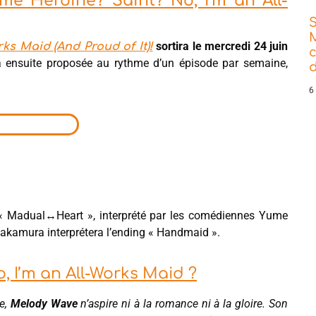
ime Heroine? Saint? No, I’m an All-
sortira le mercredi 24 juin
ks Maid (And Proud of It)!
a ensuite proposée au rythme d’un épisode par semaine,
d
6
g « Madual↔Heart », interprété par les comédiennes Yume
kamura interprétera l’ending « Handmaid ».
, I’m an All-Works Maid ?
e,
Melody Wave
n’aspire ni à la romance ni à la gloire. Son