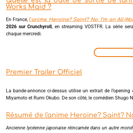
Quelle est la date de sortie de l'an
Works Maid ?
En France,
l’anime
Heroine? Saint? No, I’m an All-Wor
2026 sur Crunchyroll
, en streaming VOSTFR. La série ser
chaque mercredi.
Premier Trailer Officiel
La bande-annonce ci-dessus utilise un extrait de l’openin
Miyamoto et Rumi Okubo. De son côté, le comédien Shugo Na
Résumé de l'anime Heroine? Saint? No
Ancienne lycéenne japonaise réincarnée dans un autre mond