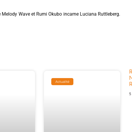
te Melody Wave et Rumi Okubo incarne Luciana Ruttleberg.
R
N
Actualité
5