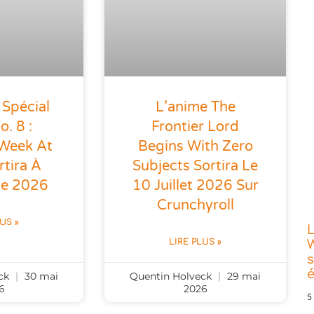
 Spécial
L’anime The
o. 8 :
Frontier Lord
 Week At
Begins With Zero
tira À
Subjects Sortira Le
ne 2026
10 Juillet 2026 Sur
Crunchyroll
LUS »
L
LIRE PLUS »
W
s
eck
30 mai
Quentin Holveck
29 mai
6
2026
5