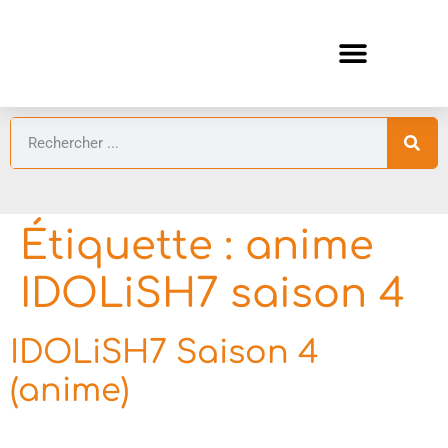
ANIMES AUTOMNE 2026 🍁
GUIDES ANIMES
Étiquette :
anime
IDOLiSH7 saison 4
IDOLiSH7 Saison 4
(anime)