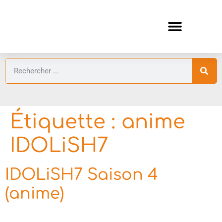
ANIMES AUTOMNE 2026 🍁
GUIDES ANIMES
Étiquette :
anime
IDOLiSH7
IDOLiSH7 Saison 4
(anime)