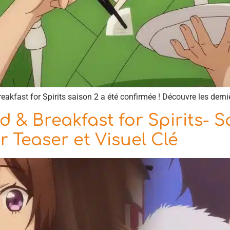
eakfast for Spirits saison 2 a été confirmée ! Découvre les derniè
 & Breakfast for Spirits- S
r Teaser et Visuel Clé