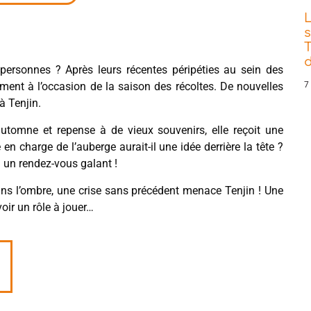
s
T
d
personnes ? Après leurs récentes péripéties au sein des
ent à l’occasion de la saison des récoltes. De nouvelles
7
à Tenjin.
utomne et repense à de vieux souvenirs, elle reçoit une
e en charge de l’auberge aurait-il une idée derrière la tête ?
à un rendez-vous galant !
Dans l’ombre, une crise sans précédent menace Tenjin ! Une
oir un rôle à jouer…