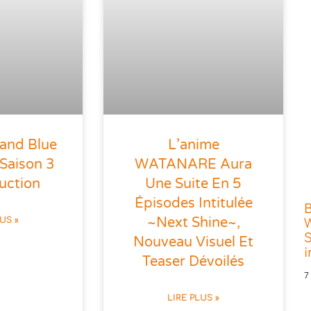
rand Blue
L’anime
Saison 3
WATANARE Aura
uction
Une Suite En 5
Épisodes Intitulée
~Next Shine~,
LUS »
W
S
Nouveau Visuel Et
Teaser Dévoilés
7
LIRE PLUS »