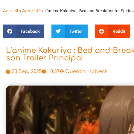
»
»
L’anime Kakuriyo : Bed and Breakfast for Spirits 
Accueil
Actualité
Facebook
Twitter
Reddit
L’anime Kakuriyo : Bed and Breakf
son Trailer Principal
10:37
23 Sep, 2025
Quentin Holveck