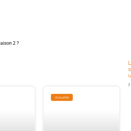
aison 2 ?
L
s
7
Actualité