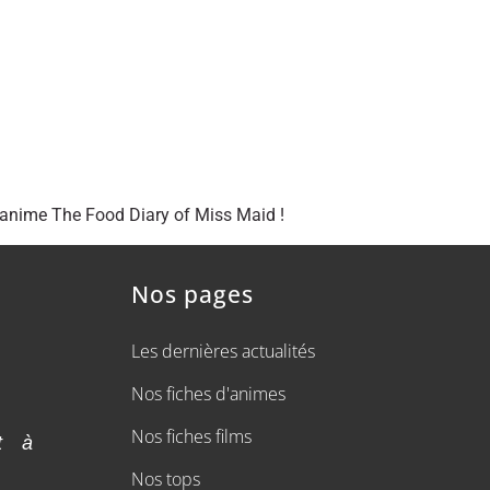
’anime The Food Diary of Miss Maid !
Nos pages
Les dernières actualités
Nos fiches d'animes
Nos fiches films
t à
Nos tops