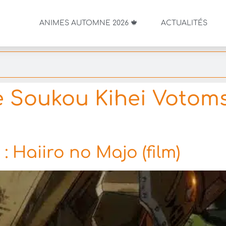
ANIMES AUTOMNE 2026 🍁
ACTUALITÉS
 Soukou Kihei Votoms 
 Haiiro no Majo (film)