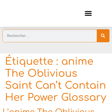
ANIMES AUTOMNE 2026 🍁
GUIDES ANIMES
Étiquette :
anime
The Oblivious
Saint Can’t Contain
Her Power Glossary