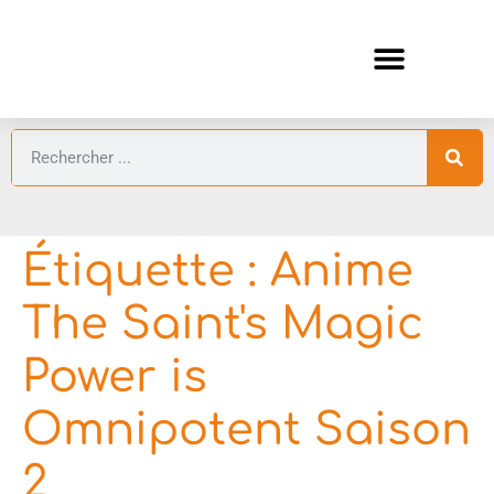
ANIMES AUTOMNE 2026 🍁
GUIDES ANIMES
Étiquette :
Anime
The Saint's Magic
Power is
Omnipotent Saison
2