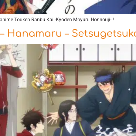
l’anime Touken Ranbu Kai -Kyoden Moyuru Honnouji- !
– Hanamaru – Setsugetsuka 