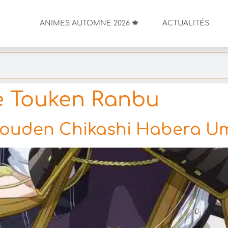
ANIMES AUTOMNE 2026 🍁
ACTUALITÉS
 Touken Ranbu
Douden Chikashi Habera U