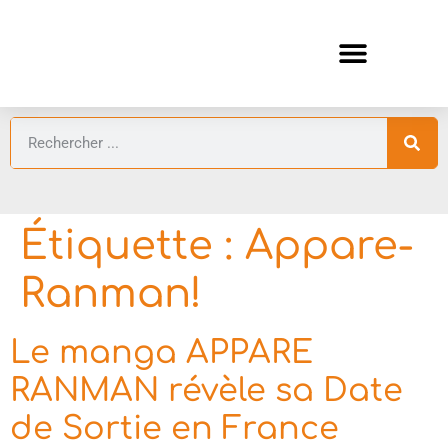
ANIMES AUTOMNE 2026 🍁
GUIDES ANIMES
Étiquette :
Appare-
Ranman!
Le manga APPARE
RANMAN révèle sa Date
de Sortie en France