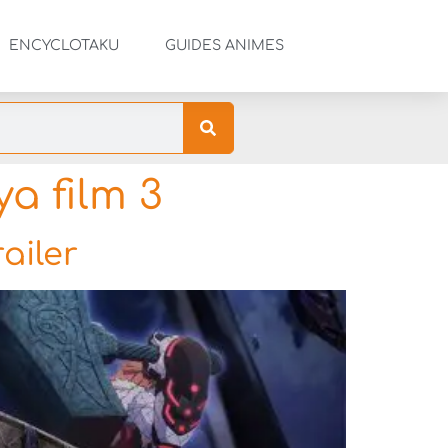
ENCYCLOTAKU
GUIDES ANIMES
ya film 3
railer