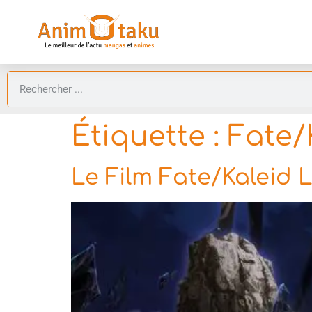
Étiquette :
Fate/K
Le Film Fate/Kaleid Li