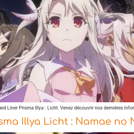
leid Liner Prisma Illya : Licht. Venez découvrir nos dernières info
sma Illya Licht : Namae no N