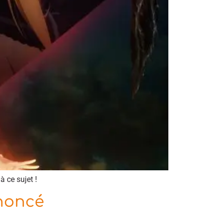
à ce sujet !
nnoncé