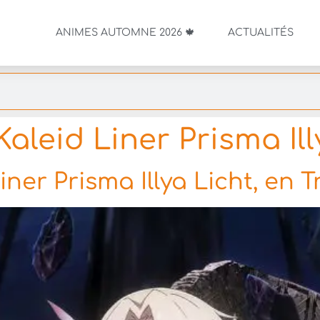
ANIMES AUTOMNE 2026 🍁
ACTUALITÉS
aleid Liner Prisma Ill
ner Prisma Illya Licht, en T