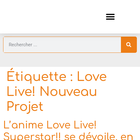
ANIMES AUTOMNE 2026 🍁
GUIDES ANIMES
Étiquette :
Love
Live! Nouveau
Projet
L’anime Love Live!
Superstar!! se dévoile, en