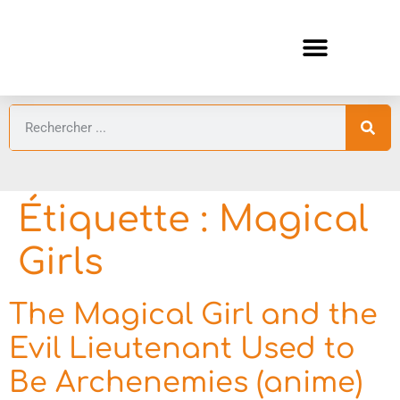
ANIMES AUTOMNE 2026 🍁
GUIDES ANIMES
Étiquette :
Magical
Girls
The Magical Girl and the
Evil Lieutenant Used to
Be Archenemies (anime)