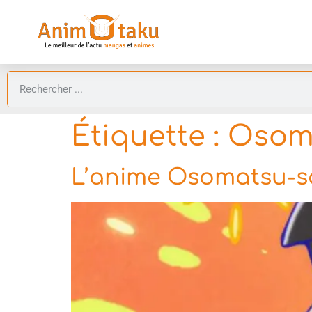
Étiquette :
Osoma
L’anime Osomatsu-san