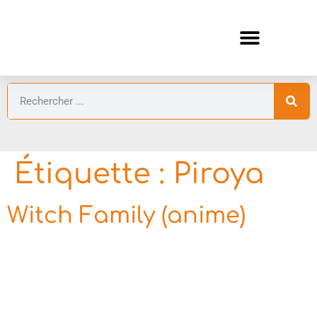
ANIMES AUTOMNE 2026 🍁
GUIDES ANIMES
Étiquette :
Piroya
Witch Family (anime)