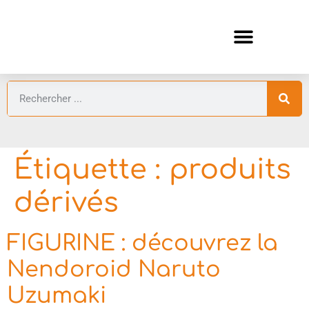
ANIMES AUTOMNE 2026 🍁
GUIDES ANIMES
Étiquette :
produits
dérivés
FIGURINE : découvrez la
Nendoroid Naruto
Uzumaki