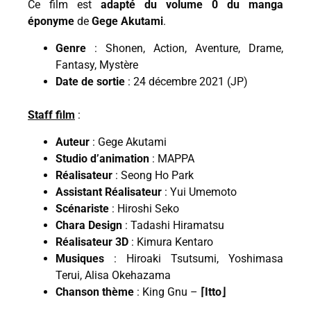
Ce film est
adapté du volume 0 du manga
éponyme
de
Gege Akutami
.
Genre
: Shonen, Action, Aventure, Drame,
Fantasy, Mystère
Date de sortie
: 24 décembre 2021 (JP)
Staff film
:
Auteur
: Gege Akutami
Studio d’animation
: MAPPA
Réalisateur
: Seong Ho Park
Assistant Réalisateur
: Yui Umemoto
Scénariste
: Hiroshi Seko
Chara Design
: Tadashi Hiramatsu
Réalisateur 3D
: Kimura Kentaro
Musiques
: Hiroaki Tsutsumi, Yoshimasa
Terui, Alisa Okehazama
Chanson thème
: King Gnu –
⌈Itto⌋