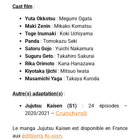
Cast film
:
Yuta Okkotsu
: Megumi Ogata
Maki Zenin
: Mikako Komatsu
Toge Inumaki
: Koki Uchiyama
Panda
: Tomokazu Seki
Satoru Gojo
: Yuichi Nakamura
Suguru Geto
: Takahiro Sakurai
Rika Orimoto
: Kana Hanazawa
Kiyotaka Ijichi
: Mitsuo Iwata
Masamichi Yaga
: Takaya Kuroda
Autre(s) adaptation(s)
:
Jujutsu Kaisen (S1)
: 24 épisodes –
2020/2021 –
Crunchyroll
Le manga Jujutsu Kaisen est disponible en France
aux
.
éditions Ki-oon