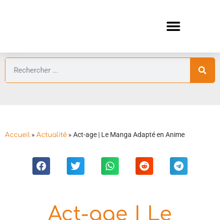
ANIMES AUTOMNE 2026 🍁
GUIDES ANIMES
»
»
Act-age | Le Manga Adapté en Anime
Accueil
Actualité
Act-age | Le