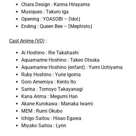
Chara Design : Kanna Hirayama
Musiques : Takuro Iga
Opening : YOASOBI – ⌈Idol⌋
Ending : Queen Bee – ⌈Mephisto⌋
Cast Anime (VO)
:
Ai Hoshino : Rie Takahashi
Aquamarine Hoshino : Takeo Otsuka
Aquamarine Hoshino (enfant) : Yumi Uchiyama
Ruby Hoshino : Yurie Igoma
Goro Amemiya : Kento Ito
Sarina : Tomoyo Takayanagi
Kana Arima : Megumi Han
Akane Kurokawa : Manaka Iwami
MEM : Rumi Okubo
Ichigo Saitou : Hisao Egawa
Miyako Saitou : Lynn