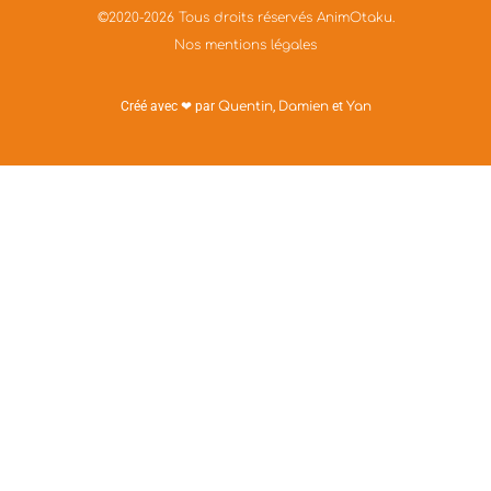
©2020-2026 Tous droits réservés AnimOtaku.
Nos mentions légales
Créé avec ❤ par
Quentin
,
Damien
et
Yan