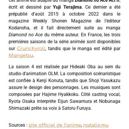
Cet anime est adapté du manga
Diamond no Ace Act II
,
écrit et dessiné par
Yuji Terajima
. Ce dernier a été
prépublié d’août 2015 à octobre 2022 dans le
magazine Weekly Shonen Magazine de l’éditeur
Kodansha, et il fait directement suite au manga
Diamond no Ace
du même auteur. En France, les trois
premières saisons de la série animée sont disponibles
sur
, tandis que le manga est édité par
Crunchyroll
.
Mangetsu
La saison 4 est réalisée par Hideaki Oba au sein du
studio d’animation OLM. La composition scénaristique
est confiée à Kenji Konuta, tandis que Shoji Yasukazu
assure le design des personnages. Les musiques sont
composées par Hajime Hyakkoku. Côté casting vocal,
Ryota Osaka interprète Eijun Sawamura et Nobunaga
Shimazaki prête sa voix à Satoru Furuya.
Sources :
,
site officiel de l’anime
natalie.mu