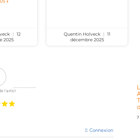
LUS »
lveck
12
Quentin Holveck
11
e 2025
décembre 2025
L
e l'articl
A
T
7
Connexion