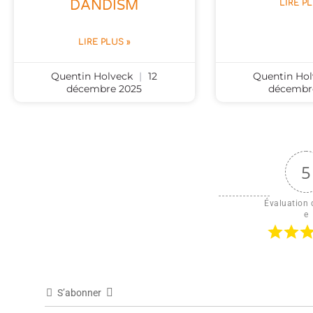
DANDISM
LIRE P
LIRE PLUS »
Quentin Holveck
12
Quentin Ho
décembre 2025
décembr
5
Évaluation d
e
S’abonner