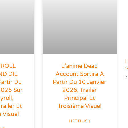
L
e ROLL
L’anime Dead
s
ND DIE
Account Sortira À
7
Partir Du
Partir Du 10 Janvier
2026 Sur
2026, Trailer
roll,
Principal Et
ailer Et
Troisième Visuel
 Visuel
LIRE PLUS »