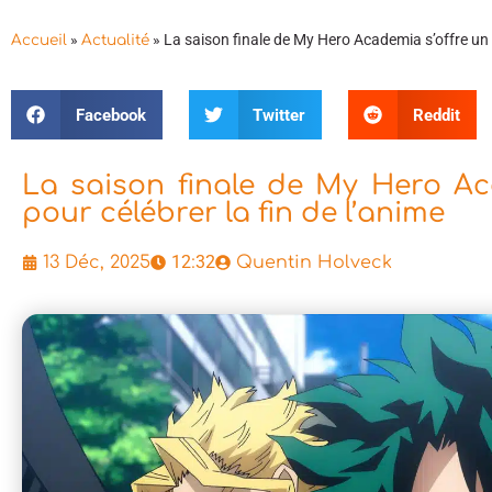
»
»
La saison finale de My Hero Academia s’offre un u
Accueil
Actualité
Facebook
Twitter
Reddit
La saison finale de My Hero Aca
pour célébrer la fin de l’anime
12:32
13 Déc, 2025
Quentin Holveck