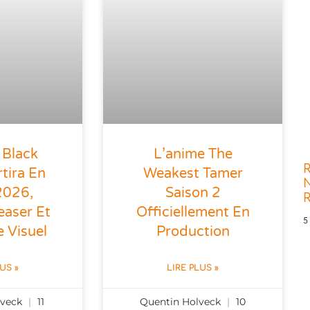
 Black
L’anime The
R
tira En
Weakest Tamer
N
 2026,
Saison 2
easer Et
Officiellement En
5
 Visuel
Production
LUS »
LIRE PLUS »
lveck
11
Quentin Holveck
10