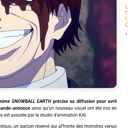
L
l
l
C
1 
anime
SNOWBALL EARTH
précise sa diffusion pour avril
bande-annonce
ainsi qu’un nouveau visuel ont été mis en
 est assurée par le studio d’animation KAI.
 Tetsuo, un garçon réservé qui affronte des monstres venus