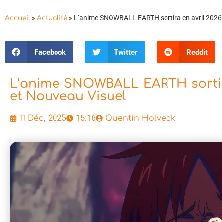
»
»
L’anime SNOWBALL EARTH sortira en avril 2026,
Accueil
Actualité
Facebook
Twitter
Reddit
L’anime SNOWBALL EARTH sortira
et Nouveau Visuel
15:16
11 Déc, 2025
Quentin Holveck