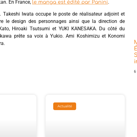
kan. En France,
.
le manga est édité par Panini
. Takeshi Iwata occupe le poste de réalisateur adjoint et
e le design des personnages ainsi que la direction de
Kato, Hiroaki Tsutsumi et YUKI KANESAKA. Du côté du
rakawa prête sa voix à Yukio. Ami Koshimizu et Konomi
ra.
É
S
6
Actualité