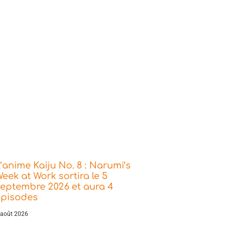
’anime Kaiju No. 8 : Narumi’s
eek at Work sortira le 5
eptembre 2026 et aura 4
épisodes
 août 2026