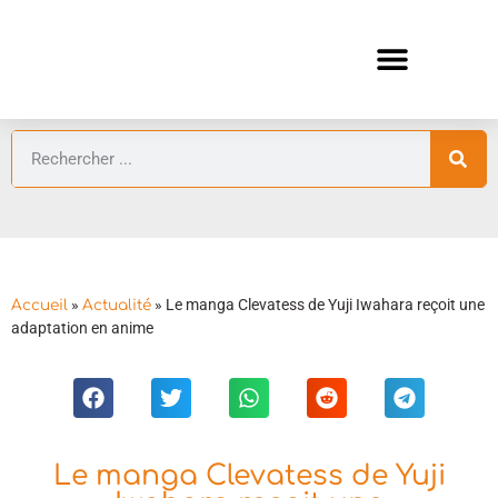
ANIMES AUTOMNE 2026 🍁
GUIDES ANIMES
»
»
Le manga Clevatess de Yuji Iwahara reçoit une
Accueil
Actualité
adaptation en anime
Le manga Clevatess de Yuji