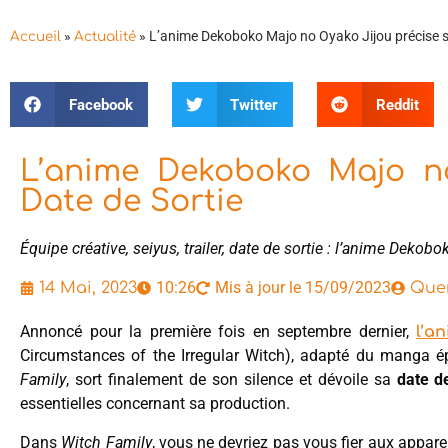
»
»
L’anime Dekoboko Majo no Oyako Jijou précise s
Accueil
Actualité
Facebook
Twitter
Reddit
L’anime Dekoboko Majo no
Date de Sortie
Équipe créative, seiyus, trailer, date de sortie : l’anime Deko
10:26
Mis à jour le 15/09/2023
14 Mai, 2023
Quen
Annoncé pour la première fois en septembre dernier,
l’a
Circumstances of the Irregular Witch), adapté du manga 
Family
, sort finalement de son silence et dévoile sa
date de
essentielles concernant sa production.
Dans
Witch Family
, vous ne devriez pas vous fier aux apparenc