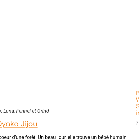
W
S
o, Luna, Fennel et Grind
yako Jijou
7
 coeur d’une forêt. Un beau jour, elle trouve un bébé humain