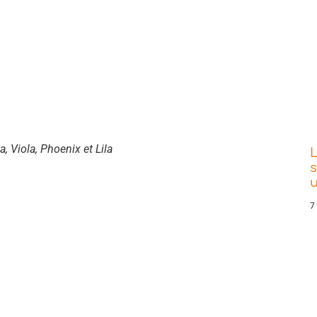
, Viola, Phoenix et Lila
L
s
7