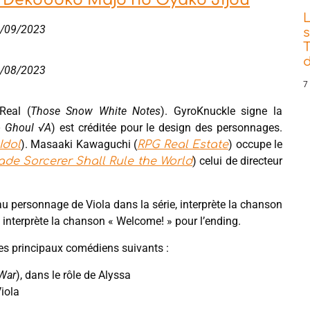
e Dekoboko Majo no Oyako Jijou
15/09/2023
s
T
d
25/08/2023
7
Real (
Those Snow White Notes
). GyroKnuckle signe la
o Ghoul √A
) est créditée pour le design des personnages.
). Masaaki Kawaguchi (
) occupe le
Idol
RPG Real Estate
) celui de directeur
ade Sorcerer Shall Rule the World
u personnage de Viola dans la série, interprète la chanson
interprète la chanson « Welcome! » pour l’ending.
 les principaux comédiens suivants :
 War
), dans le rôle de Alyssa
Viola