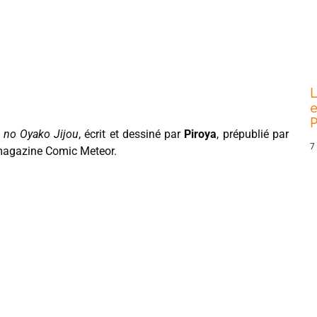
L
e
P
 no Oyako Jijou
, écrit et dessiné par
Piroya
, prépublié par
7
e magazine Comic Meteor.