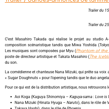
Trailer / bandes-annonces de l'anim
Trailer du 
Trailer du 
C’est Masahiro Takada qui réalise le projet au studio A-
composition scénaristique tandis que Miwa Yoshida (
Toky
Les musiques sont composées par Myu (
Phantom of the 
poste de directeur artistique et Takata Masahiro (
The Icebl
du son.
La comédienne et chanteuse Nana Mizuki, qui prête sa voix a
« Sugar Doughnuts » pour l’opening tandis que le duo angela 
Pour ce qui est de la distribution artistique, nous retrouvons
Aoi Koga (Kaguya Shinomiya –
Kaguya-sama : Love is
Nana Mizuki (Hinata Hyuga –
Naruto
), dans le rôle de 
Takaya Hashi), dans le rôle de Phoenix