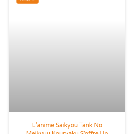
L’anime Saikyou Tank No
Meikyuu Kouryaku S’offre Un