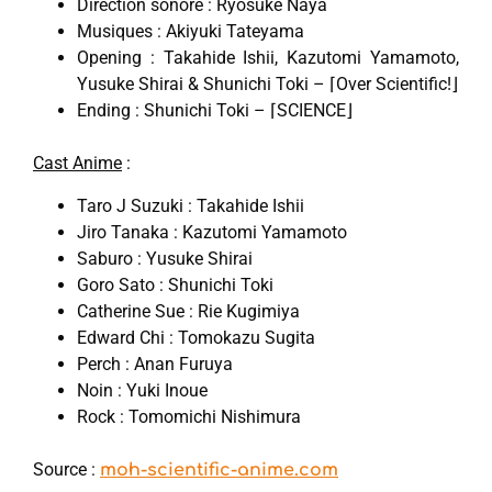
Direction sonore : Ryosuke Naya
Musiques : Akiyuki Tateyama
Opening : Takahide Ishii, Kazutomi Yamamoto,
Yusuke Shirai & Shunichi Toki – ⌈Over Scientific!⌋
Ending : Shunichi Toki – ⌈SCIENCE⌋
Cast Anime
:
Taro J Suzuki : Takahide Ishii
Jiro Tanaka : Kazutomi Yamamoto
Saburo : Yusuke Shirai
Goro Sato : Shunichi Toki
Catherine Sue : Rie Kugimiya
Edward Chi : Tomokazu Sugita
Perch : Anan Furuya
Noin : Yuki Inoue
Rock : Tomomichi Nishimura
Source :
moh-scientific-anime.com