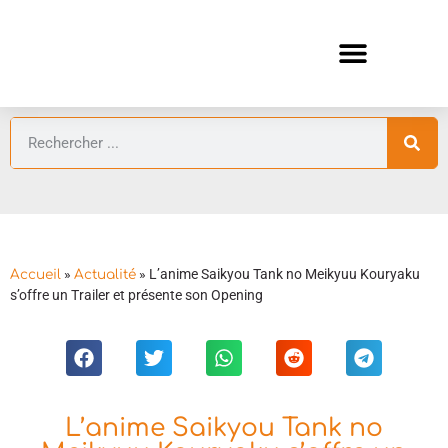
ANIMES AUTOMNE 2026 🍁
GUIDES ANIMES
»
»
L’anime Saikyou Tank no Meikyuu Kouryaku
Accueil
Actualité
s’offre un Trailer et présente son Opening
L’anime Saikyou Tank no