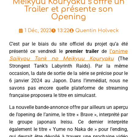
Meikyuu Kouryaku s’offre un
Trailer et présente son
Opening
13:22
1 Déc, 2023
Quentin Holveck
C’est par le biais du site officiel du projet qu’a été
présenté ce vendredi le
premier trailer
de
l’anime
(The
Saikyou Tank no Meikyuu Kouryaku
Strongest Tank’s Labyrinth Raids). Par la même
occasion, la date de sortie de la série se précise pour le
6 janvier 2024 au Japon. Dans l’immédiat, nous ne
savons pas encore quelle plateforme de streaming
française proposera le titre en simulcast.
La nouvelle bande-annonce offre par ailleurs un aperçu
de l’opening de l’anime, le titre « Brave », interprété par
le groupe japonais Ireisu. Ce dernier interprète
également le titre « Yume no Naka de » pour l’ending,
qui devrait être dévoilé à travers une prochaine vidéo