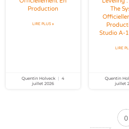
Leveling 
Officiellement En
The S
Production
Officiell
Product
LIRE PLUS »
Studio A-1
LIRE P
Quentin Holveck
4
Quentin Ho
juillet 2026
juillet
0