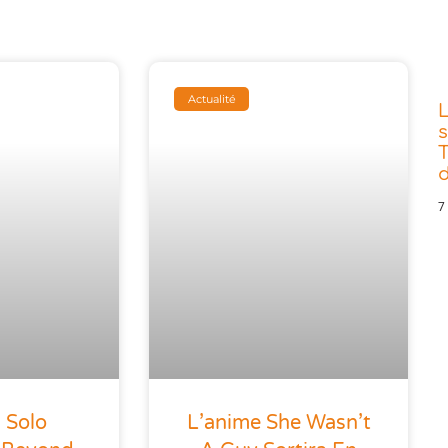
Actualité
s
T
d
7
 Solo
L’anime She Wasn’t