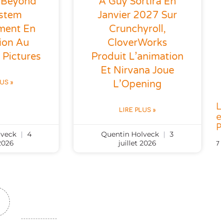
: Beyond
A Guy Sortira En
ystem
Janvier 2027 Sur
ement En
Crunchyroll,
ion Au
CloverWorks
 Pictures
Produit L’animation
Et Nirvana Joue
L’Opening
LUS »
L
LIRE PLUS »
e
P
lveck
4
Quentin Holveck
3
 2026
juillet 2026
7