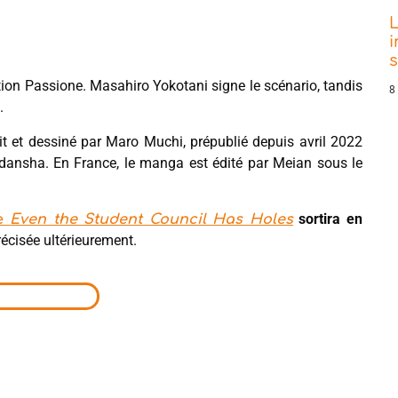
L
i
tion Passione. Masahiro Yokotani signe le scénario, tandis
8
.
rit et dessiné par Maro Muchi, prépublié depuis avril 2022
ansha. En France, le manga est édité par Meian sous le
sortira en
me
Even the Student Council Has Holes
écisée ultérieurement.