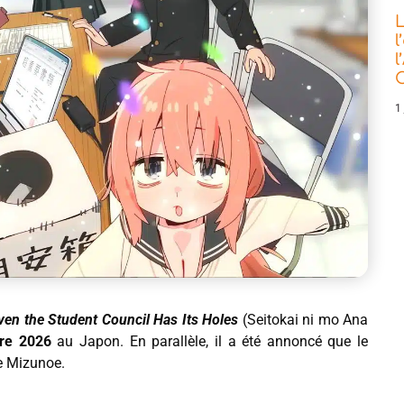
L
l
l
C
1 
ven the Student Council Has Its Holes
(Seitokai ni mo Ana
bre 2026
au Japon. En parallèle, il a été annoncé que le
e Mizunoe.