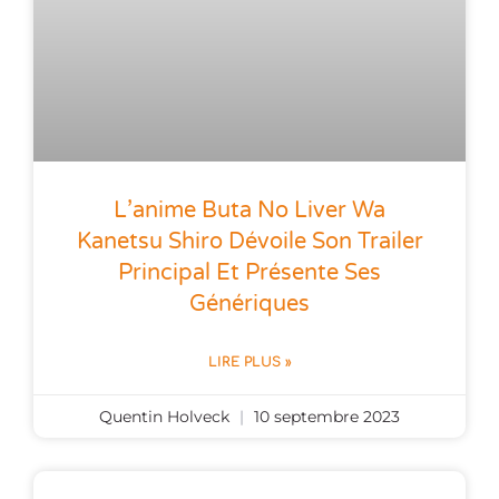
L’anime Buta No Liver Wa
Kanetsu Shiro Dévoile Son Trailer
Principal Et Présente Ses
Génériques
LIRE PLUS »
Quentin Holveck
10 septembre 2023