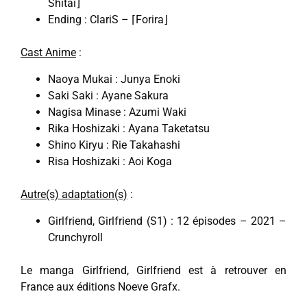
Shitai⌋
Ending : ClariS – ⌈Forira⌋
Cast Anime
:
Naoya Mukai : Junya Enoki
Saki Saki : Ayane Sakura
Nagisa Minase : Azumi Waki
Rika Hoshizaki : Ayana Taketatsu
Shino Kiryu : Rie Takahashi
Risa Hoshizaki : Aoi Koga
Autre(s) adaptation(s)
:
Girlfriend, Girlfriend (S1) : 12 épisodes – 2021 –
Crunchyroll
Le manga Girlfriend, Girlfriend est à retrouver en
France aux éditions Noeve Grafx.