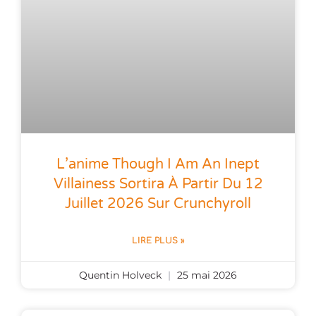
L’anime Though I Am An Inept
Villainess Sortira À Partir Du 12
Juillet 2026 Sur Crunchyroll
LIRE PLUS »
Quentin Holveck
25 mai 2026