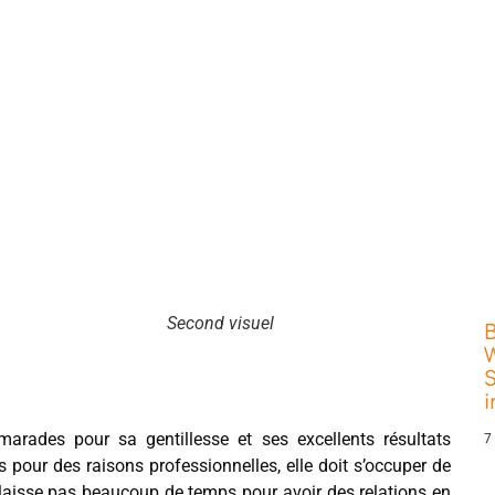
Second visuel
W
S
arades pour sa gentillesse et ses excellents résultats
7
 pour des raisons professionnelles, elle doit s’occuper de
i laisse pas beaucoup de temps pour avoir des relations en