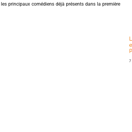
ns les principaux comédiens déjà présents dans la première
L
e
P
7