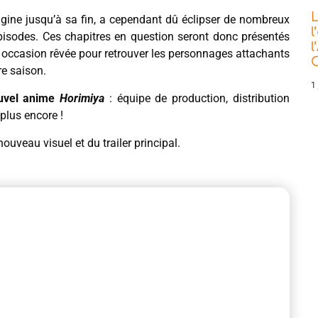
L
igine jusqu’à sa fin, a cependant dû éclipser de nombreux
l
pisodes. Ces chapitres en question seront donc présentés
l
e occasion rêvée pour retrouver les personnages attachants
C
re saison.
1 
uvel anime
Horimiya
: équipe de production, distribution
 plus encore !
nouveau visuel et du trailer principal.