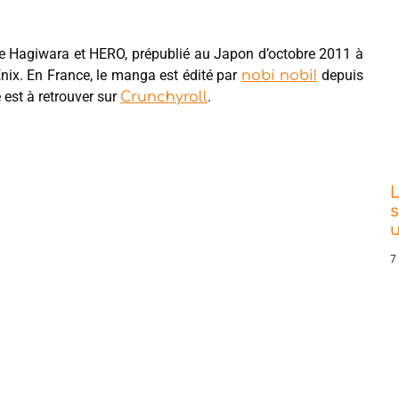
 Hagiwara et HERO, prépublié au Japon d’octobre 2011 à
ix. En France, le manga est édité par
depuis
nobi nobi!
 est à retrouver sur
.
Crunchyroll
L
s
7