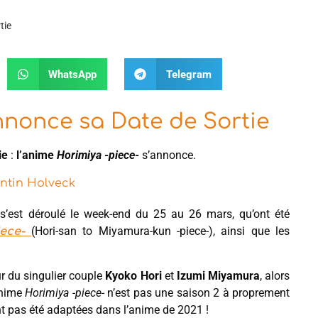
tie
WhatsApp
Telegram
nnonce sa Date de Sortie
ie
:
l’anime
Horimiya -piece-
s’annonce.
ntin Holveck
s’est déroulé le week-end du 25 au 26 mars, qu’ont été
(Hori-san to Miyamura-kun -piece-), ainsi que les
iece-
r du singulier couple
Kyoko Hori
et
Izumi Miyamura
, alors
’anime
Horimiya -piece-
n’est pas une saison 2 à proprement
’ont pas été adaptées dans l’anime de 2021 !